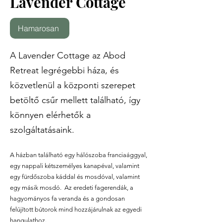
Lavender Cottage
Hamarosan
A Lavender Cottage az Abod
Retreat legrégebbi háza, és
közvetlenül a központi szerepet
betöltő csűr mellett található, így
könnyen elérhetők a
szolgáltatásaink.
A házban található egy hálószoba franciaággyal,
egy nappali kétszemélyes kanapéval, valamint
egy fürdőszoba káddal és mosdóval, valamint
egy másik mosdó. Az eredeti fagerendák, a
hagyományos fa veranda és a gondosan
felújított bútorok mind hozzájárulnak az egyedi
hangulathoz.