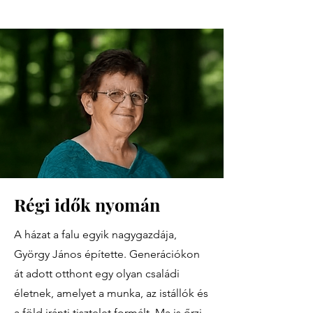
Régi idők nyomán
A házat a falu egyik nagygazdája,
György János építette. Generációkon
át adott otthont egy olyan családi
életnek, amelyet a munka, az istállók és
a föld iránti tisztelet formált. Ma is őrzi