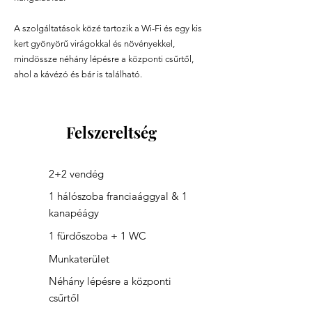
A szolgáltatások közé tartozik a Wi-Fi és egy kis
kert gyönyörű virágokkal és növényekkel,
mindössze néhány lépésre a központi csűrtől,
ahol a kávézó és bár is található.
Felszereltség
2+2 vendég
1 hálószoba franciaággyal & 1
kanapéágy
1 fürdőszoba + 1 WC
Munkaterület
Néhány lépésre a központi
csűrtől