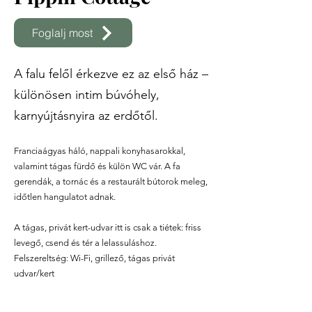
Foglalj most
A falu felől érkezve ez az első ház –
különösen intim búvóhely,
karnyújtásnyira az erdőtől.
Franciaágyas háló, nappali konyhasarokkal,
valamint tágas fürdő és külön WC vár. A fa
gerendák, a tornác és a restaurált bútorok meleg,
időtlen hangulatot adnak.
A tágas, privát kert-udvar itt is csak a tiétek: friss
levegő, csend és tér a lelassuláshoz.
Felszereltség: Wi-Fi, grillező, tágas privát
udvar/kert